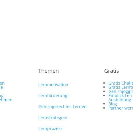
Themen
Gratis
gen
Gratis Chal
Lernmotivation
se
Gratis Lernt
Gehirnjogg
ng
Lernförderung
Einblick Le
nehmen
Ausbildung
Blog
Gehirngerechtes Lernen
Partner wer
Lernstrategien
Lernprozess