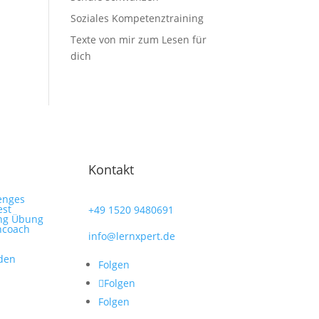
Soziales Kompetenztraining
Texte von mir zum Lesen für
dich
Kontakt
lenges
est
+49
1520 9480691
ing Übung
rncoach
info@lernxpert.de
den
Folgen
Folgen
Folgen