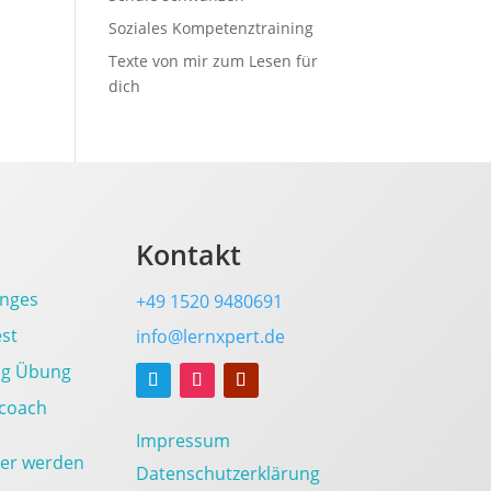
Soziales Kompetenztraining
Texte von mir zum Lesen für
dich
Kontakt
enges
+49
1520 9480691
est
info@lernxpert.de
ng Übung
ncoach
Impressum
ner werden
Datenschutzerklärung