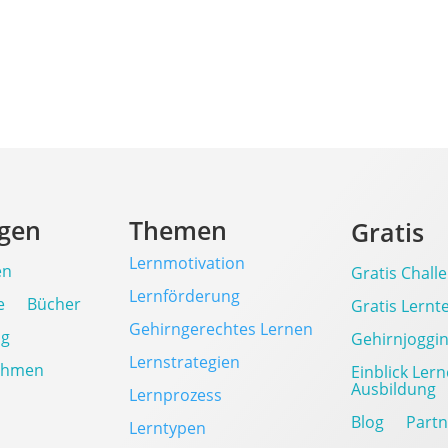
ngen
Themen
Gratis
Lernmotivation
en
Gratis Chall
Lernförderung
e
Bücher
Gratis Lernt
Gehirngerechtes Lernen
ng
Gehirnjoggi
Lernstrategien
ehmen
Einblick Ler
Ausbildung
Lernprozess
Blog
Part
Lerntypen