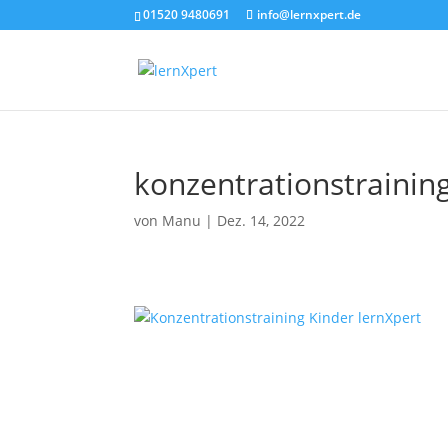
01520 9480691
info@lernxpert.de
konzentrationstrainin
von
Manu
|
Dez. 14, 2022