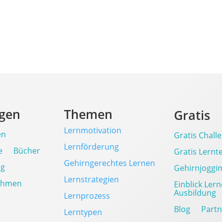
ngen
Themen
Gratis
Lernmotivation
en
Gratis Chall
Lernförderung
e
Bücher
Gratis Lernt
Gehirngerechtes Lernen
ng
Gehirnjoggi
Lernstrategien
ehmen
Einblick Ler
Ausbildung
Lernprozess
Blog
Part
Lerntypen