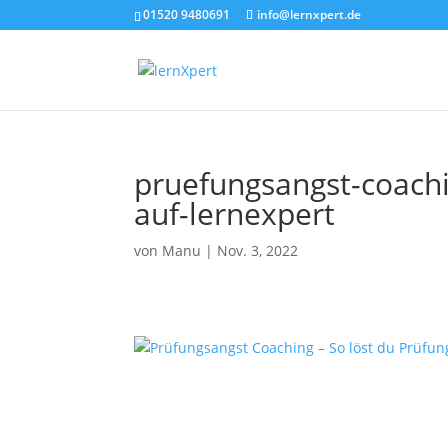
01520 9480691
info@lernxpert.de
pruefungsangst-coachi
auf-lernexpert
von
Manu
|
Nov. 3, 2022