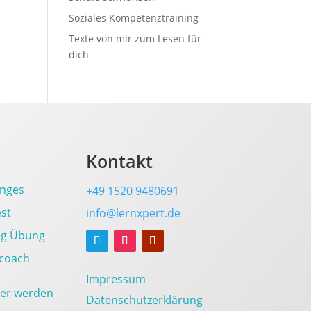
Soziales Kompetenztraining
Texte von mir zum Lesen für
dich
Kontakt
enges
+49
1520 9480691
est
info@lernxpert.de
ng Übung
ncoach
Impressum
ner werden
Datenschutzerklärung