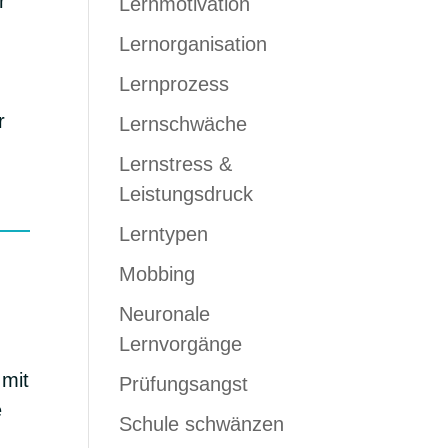
r
Lernmotivation
Lernorganisation
Lernprozess
r
Lernschwäche
Lernstress &
Leistungsdruck
Lerntypen
Mobbing
Neuronale
Lernvorgänge
 mit
Prüfungsangst
e
Schule schwänzen