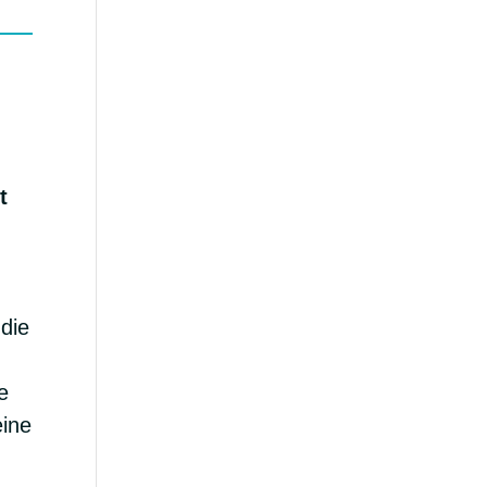
t
die
e
eine