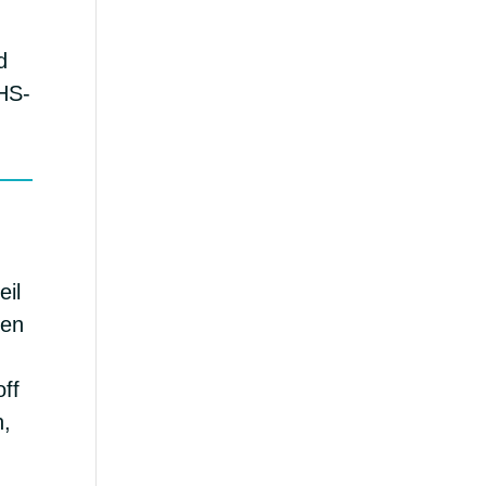
d
HS-
eil
ken
off
n,