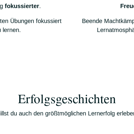
ng
fokussierter
.
Freu
lten Übungen fokussiert
Beende Machtkämpf
 lernen.
Lernatmosphä
Erfolgsgeschichten
llst du auch den größtmöglichen Lernerfolg erleb