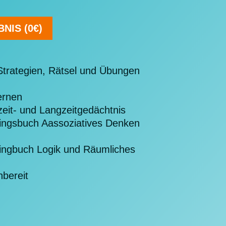
NIS (0€)