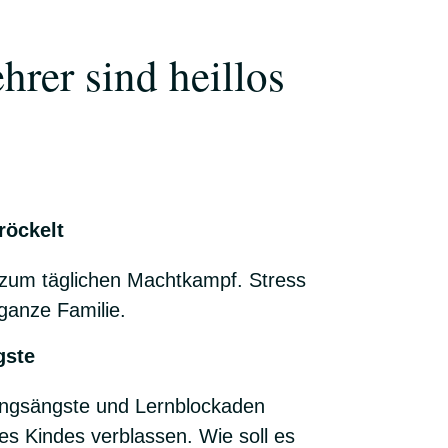
rer sind heillos
röckelt
um täglichen Machtkampf. Stress
 ganze Familie.
gste
ungsängste und Lernblockaden
es Kindes verblassen. Wie soll es