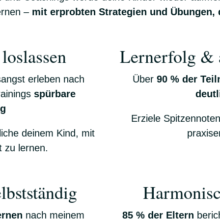
lernen –
mit erprobten Strategien und Übungen, d
loslassen
Lernerfolg & 
angst erleben nach
Über
90 % der Teil
rainings
spürbare
deutl
ng
Erziele Spitzennoten
iche deinem Kind, mit
praxis
t zu lernen.
lbstständig
Harmonisc
ernen
nach meinem
85 % der Eltern
beric