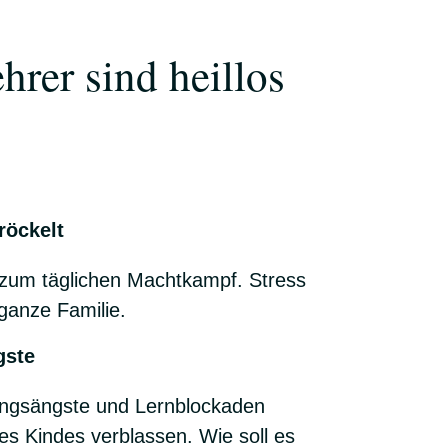
rer sind heillos
röckelt
um täglichen Machtkampf. Stress
 ganze Familie.
gste
ungsängste und Lernblockaden
es Kindes verblassen. Wie soll es