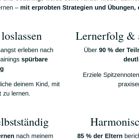
lernen –
mit erprobten Strategien und Übungen, d
loslassen
Lernerfolg & 
angst erleben nach
Über
90 % der Teil
rainings
spürbare
deutl
ng
Erziele Spitzennoten
iche deinem Kind, mit
praxis
t zu lernen.
lbstständig
Harmonisc
ernen
nach meinem
85 % der Eltern
beric