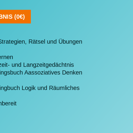
NIS (0€)