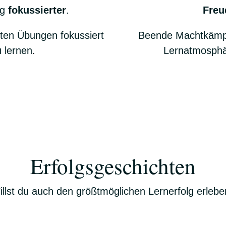
ng
fokussierter
.
Freu
lten Übungen fokussiert
Beende Machtkämpf
 lernen.
Lernatmosphä
Erfolgsgeschichten
llst du auch den größtmöglichen Lernerfolg erleb